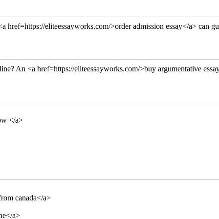
<a href=https://eliteessayworks.com/>order admission essay</a> can gu
line? An <a href=https://eliteessayworks.com/>buy argumentative essay
ow </a>
e from canada</a>
ine</a>