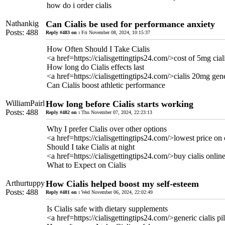
how do i order cialis
Nathankig
Can Cialis be used for performance anxiety
Posts: 488
Reply #483 on :
Fri November 08, 2024, 10:15:37
How Often Should I Take Cialis
<a href=https://cialisgettingtips24.com/>cost of 5mg cial
How long do Cialis effects last
<a href=https://cialisgettingtips24.com/>cialis 20mg gen
Can Cialis boost athletic performance
WilliamPairl
How long before Cialis starts working
Posts: 488
Reply #482 on :
Thu November 07, 2024, 22:23:13
Why I prefer Cialis over other options
<a href=https://cialisgettingtips24.com/>lowest price on 
Should I take Cialis at night
<a href=https://cialisgettingtips24.com/>buy cialis onlin
What to Expect on Cialis
Arthurtuppy
How Cialis helped boost my self-esteem
Posts: 488
Reply #481 on :
Wed November 06, 2024, 22:02:49
Is Cialis safe with dietary supplements
<a href=https://cialisgettingtips24.com/>generic cialis pi