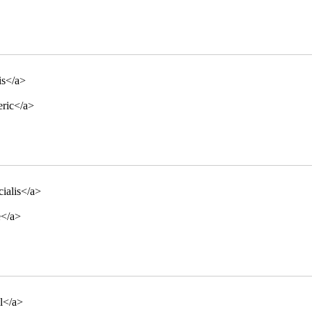
is</a>
eric</a>
cialis</a>
e</a>
ll</a>