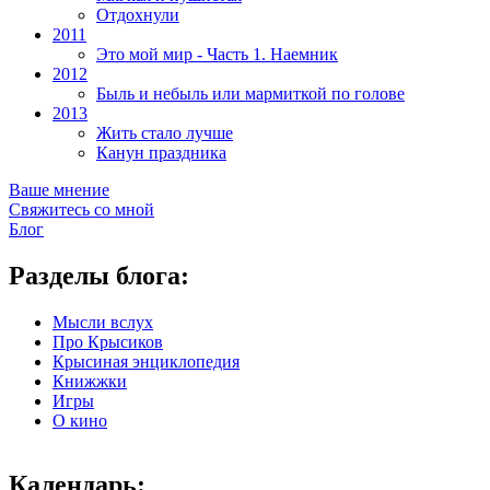
Отдохнули
2011
Это мой мир - Часть 1. Наемник
2012
Быль и небыль или мармиткой по голове
2013
Жить стало лучше
Канун праздника
Ваше мнение
Свяжитесь со мной
Блог
Разделы блога:
Мысли вслух
Про Крысиков
Крысиная энциклопедия
Книжжки
Игры
О кино
Календарь: