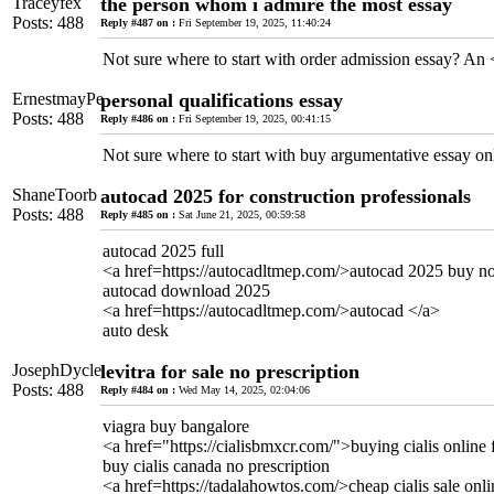
Traceyfex
the person whom i admire the most essay
Posts: 488
Reply #487 on :
Fri September 19, 2025, 11:40:24
Not sure where to start with order admission essay? An 
ErnestmayPe
personal qualifications essay
Posts: 488
Reply #486 on :
Fri September 19, 2025, 00:41:15
Not sure where to start with buy argumentative essay on
ShaneToorb
autocad 2025 for construction professionals
Posts: 488
Reply #485 on :
Sat June 21, 2025, 00:59:58
autocad 2025 full
<a href=https://autocadltmep.com/>autocad 2025 buy n
autocad download 2025
<a href=https://autocadltmep.com/>autocad </a>
auto desk
JosephDycle
levitra for sale no prescription
Posts: 488
Reply #484 on :
Wed May 14, 2025, 02:04:06
viagra buy bangalore
<a href="https://cialisbmxcr.com/">buying cialis onlin
buy cialis canada no prescription
<a href=https://tadalahowtos.com/>cheap cialis sale onl