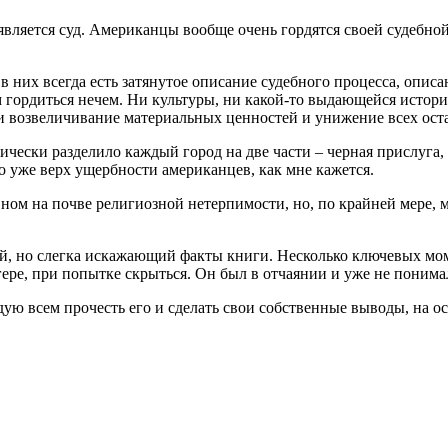
 является суд. Американцы вообще очень гордятся своей судебно
 них всегда есть затянутое описание судебного процесса, описа
м гордиться нечем. Ни культуры, ни какой-то выдающейся истори
 и возвеличивание материальных ценностей и унижение всех ост
тически разделило каждый город на две части – черная прислуга
то уже верх ущербности американцев, как мне кажется.
овном на почве религиозной нетерпимости, но, по крайней мере,
хой, но слегка искажающий факты книги. Несколько ключевых м
агере, при попытке скрыться. Он был в отчаянии и уже не понимал
ндую всем прочесть его и сделать свои собственные выводы, на о