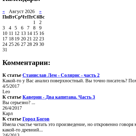
«
Август 2026
»
Пн
Вт
Ср
Чт
Пт
Сб
Вс
1
2
3
4
5
6
7
8
9
10
11
12
13
14
15
16
17
18
19
20
21
22
23
24
25
26
27
28
29
30
31
Комментарии:
К статье
Станислав Лем - Солярис - часть 2
Какой-то у Вас анализ поверхностный. Вы точно писатель? Похо
4/5/2017
Leo
К статье
Каверин - Два капитана. Часть 3
Вы серьезно? ...
26/4/2017
Карл
К статье
Город Богов
Имела счастье читать это произведение, но откровенно говоря 
какой-то древний...
2/6/2013