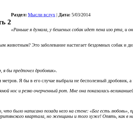
Раздел:
Мысли вслух
|
Дата:
5/03/2014
ть 2
«Раньше я думала, у бешеных собак идет пена изо рта, и 
ным животным? Это заболевание настигает бездомных собак и ди
, я бы предпочел дробовик».
 метров. Я бы в его случае выбрала не бесполезный дробовик, а 
ямой нос и резко очерченный рот. Мне она показалась великанше
то, что было написано позади него на стене: «Бог есть любовь»
ритянского квартала, но женщины и того хуже! Опять, как в н