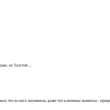
же, не Толстой....
мало что из него запомнила, разве что ключевые моменты - прев