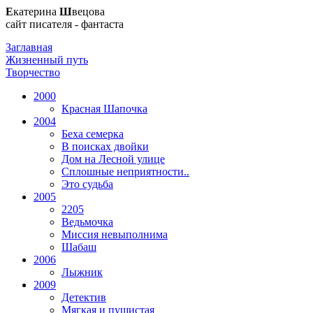
Е
катерина
Ш
вецова
сайт писателя - фантаста
Заглавная
Жизненный путь
Творчество
2000
Красная Шапочка
2004
Беха семерка
В поисках двойки
Дом на Лесной улице
Сплошные неприятности..
Это судьба
2005
2205
Ведьмочка
Миссия невыполнима
Шабаш
2006
Лыжник
2009
Детектив
Мягкая и пушистая