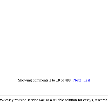
Showing comments
1
to
10
of
488
|
Next
|
Last
/>essay revision service</a> as a reliable solution for essays, researc