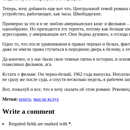
Теперь, хочу добавить еще вот что. Центральной темой романа
устройство, работающее, как часы. Швейцарские.
Примерно за это я и не люблю американских книг и фильмов – в
однообразно. Но приходится это терпеть, потому как больше и
агрессорами, у американцев нет. Они бедны духовно, а отсюда
Одно то, что после уравнивания в правах черных и белых, фак
даже не имели права стучаться в переднюю дверь к белому, а э
Да конечно, и у нас были свои темные пятна в истории, в осн
плаксивых фильмов, ага.
Кстати о фильме. Он черно-белый, 1962 года выпуска. Непло
не сразу же после суда, а спустя несколько недель, в рабочем л
Вот, пожалуй и все, что я хочу сказать об этом романе. Рекоме
Метки:
книги
,
мысли вслух
Write a comment
Required fields are marked with
*
.