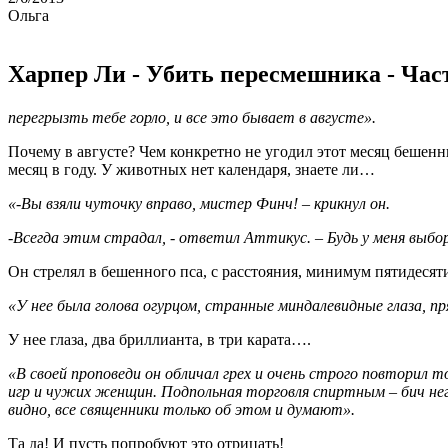
Ольга
Харпер Ли - Убить пересмешника - Час
перегрызть тебе горло, и все это бывает в августе».
Почему в августе? Чем конкретно не угодил этот месяц бешен
месяц в году. У животных нет календаря, знаете ли…
«-Вы взяли чуточку вправо, мистер Финч! – крикнул он.
-Всегда этим страдал, - ответил Аттикус. – Будь у меня выбор
Он стрелял в бешенного пса, с расстояния, минимум пятидесяти
«У нее была голова огурцом, странные миндалевидные глаза, пр
У нее глаза, два бриллианта, в три карата….
«В своей проповеди он обличал грех и очень строго повторил 
игр и чужих женщин. Подпольная торговля спиртным – бич нег
видно, все священники только об этом и думают».
Та да! И пусть попробуют это отрицать!